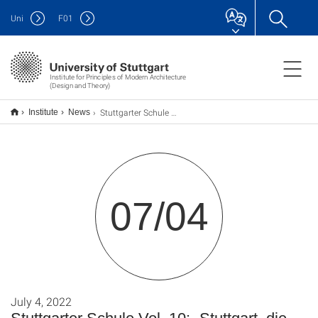
Uni
F
01
Institute for Principles of Modern Architecture
(Design and Theory)
Stuttgarter Schule Vol. 10: „Stuttgart, die produktive Stadt(-Region) und die Zukunft der Arbeit – Zum Launch der ARCH+ 248“
Institute
News
07/04
July 4, 2022