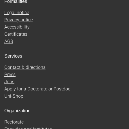
Formalities
Legal notice
Privacy notice
Accessibility
Certificates
AGB
Services
Contact & directions
Press
Jobs
Apply for a Doctorate or Postdoc
Uni-Shop
Organization
Rectorate
Faculties and Institutes