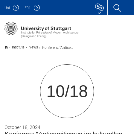
Uni
F
01
Institute for Principles of Modern Architecture
(Design and Theory)
Konferenz "Antisemitismus im kulturellen Feld"
Institute
News
10/18
October 18, 2024