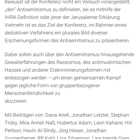
Bewusst ist der Konferenz nicht ein Versuch vorangestellt,
„den“ Antisemitismus zu definieren, sei es mithilfe der
IHRA-Definition oder jener der Jerusalemer Erklärung.
Vielmehr ist es das Ziel der Konferenz, im Rahmen eines
deduktiven Verfahrens ein plurales Bild diverser
Erscheinungsformen des Antisemitismus zu präsentieren.
Dabei sollen auch über den Antisemitismus hinausgehende
Gewalterfahrungen des Rassismus, des antimuslimischen
Hasses und anderer Diskriminierungsformen mit
einbezogen werden – um einen gemeinsamen Kampf
gegen jegliche Form von gruppenbezogener
Menschenfeindlichkeit zu
skizzieren.
Mit Beiträgen von: Dana Arieli, Jonathan Letzter, Stephan
Trüby, Mira Anneli Naß, Hubertus Adam, Leon Kahane, Hili
Perlson, Havîn Al-Sîndy, Jörg Heiser, Jonathan
Guggenberger, RP Kahl, Lisa Silverman, Lars Henrik Gass,