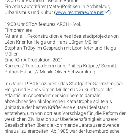
18:00 Uhr Plattform “Rechte Räume“
Ein Atlas autoritärer (Meta-)Politiken in Architektur,
Urbanismus und Kultur (
www.rechteraeume.net
)
19:00 Uhr SToA features ARCH+ Vol.
Filmpremiere
"Atlantis – Rekonstruktion eines Idealstadtprojekts von
Léon Krier für Helga und Hans Jürgen Müller"
Stephan Trüby im Gespräch mit Léon Krier und Helga
Müller
Eine IGmA Produktion, 2021
Kamera / Ton: Leo Herrmann, Philipp Krüpe // Schnitt:
Patrick Haiser // Musik: Oliver Schwamkrug
Im Jahre 1984 konzipierte das Stuttgarter Galeristenpaar
Helga und Hans-Jürgen Müller das Zukunftsprojekt
Atlantis: In Anbetracht der sich bereits damals
abzeichnenden ökologischen Katastrophe sollte als
„Initiative der besten Kräfte“ eine elitäre Idealstadt
entstehen, um von dort aus Vorschläge für „die Reform der
westlichen Zivilisation zur Überlebensfähigkeit unserer
Gesellschaften über die kommende Jahrtausendwende
hinaus“ zu erarbeiten. Ab 1985 war der luxemburgische