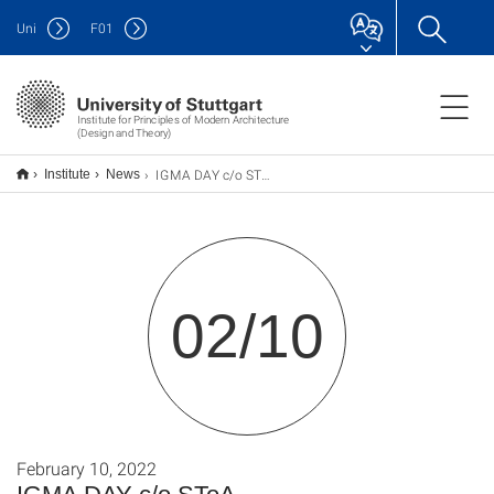
Uni
F
01
Institute for Principles of Modern Architecture
(Design and Theory)
IGMA DAY c/o SToA
Institute
News
02/10
February 10, 2022