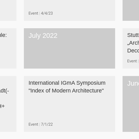
Event
4/4/23
July 2022
le:
Stut
„Arc
Deco
Event
Jun
International IGmA Symposium
dt(-
"Index of Modern Architecture"
H+
Event
7/1/22