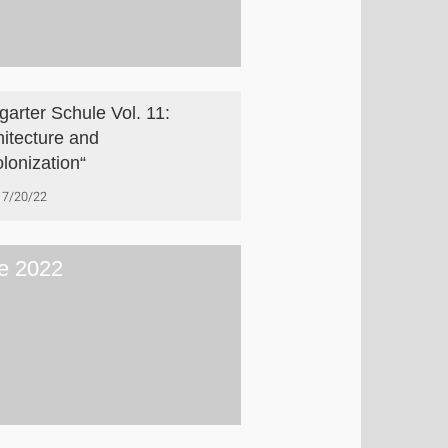
tgarter Schule Vol. 11:
hitecture and
lonization“
7/20/22
e 2022