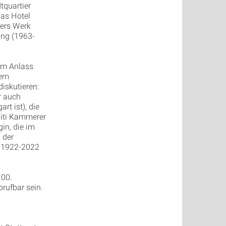
quartier
das Hotel
rers Werk
ang (1963-
em Anlass
dem
iskutieren:
r auch
t ist), die
aiti Kammerer
in, die im
 der
– 1922-2022
100.
rufbar sein.