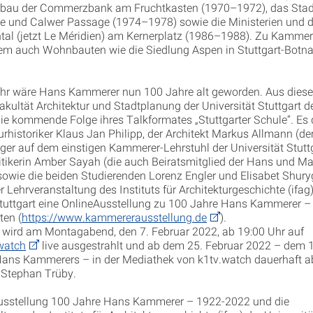
sbau der Commerzbank am Fruchtkasten (1970–1972), das Stadt
e und Calwer Passage (1974–1978) sowie die Ministerien und 
ntal (jetzt Le Méridien) am Kernerplatz (1986–1988). Zu Kamme
em auch Wohnbauten wie die Siedlung Aspen in Stuttgart-Botn
ahr wäre Hans Kammerer nun 100 Jahre alt geworden. Aus dies
akultät Architektur und Stadtplanung der Universität Stuttgart 
die kommende Folge ihres Talkformates „Stuttgarter Schule“. Es d
urhistoriker Klaus Jan Philipp, der Architekt Markus Allmann (de
er auf dem einstigen Kammerer-Lehrstuhl der Universität Stuttgar
ritikerin Amber Sayah (die auch Beiratsmitglied der Hans und M
 sowie die beiden Studierenden Lorenz Engler und Elisabet Shuryg
Lehrveranstaltung des Instituts für Architekturgeschichte (ifag)
Stuttgart eine OnlineAusstellung zu 100 Jahre Hans Kammerer 
ten (
https://www.kammererausstellung.de
).
wird am Montagabend, den 7. Februar 2022, ab 19:00 Uhr auf
.watch
live ausgestrahlt und ab dem 25. Februar 2022 – dem 
ans Kammerers – in der Mediathek von k1tv.watch dauerhaft ab
 Stephan Trüby.
Ausstellung 100 Jahre Hans Kammerer – 1922-2022 und die