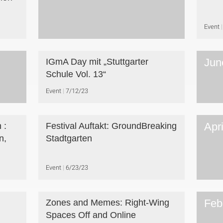
Event
Jun
IGmA Day mit „Stuttgarter
Schule Vol. 13“
Event
7/12/23
Apr
 :
Festival Auftakt: GroundBreaking
n,
Stadtgarten
Event
6/23/23
Feb
Zones and Memes: Right-Wing
Spaces Off and Online