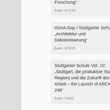
Forschung“
Event
4/17/23
IGmA-Day / Stuttgarter Schu
„Architektur und
Dekolonisierung“
Event
2/15/23
Stuttgarter Schule Vol. 10:
„Stuttgart, die produktive Sta
Region) und die Zukunft der
Arbeit – the Launch of ARC
248“
Event
7/4/22