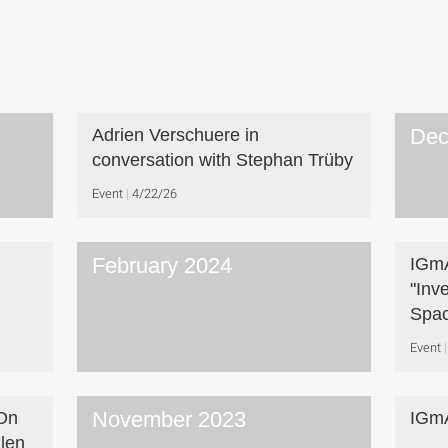
Dec
Adrien Verschuere in
conversation with Stephan Trüby
Event
4/22/26
February 2024
IGmA
"Inv
Spac
Event
November 2023
„On
IGmA
llen