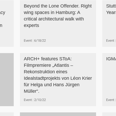
Beyond the Lone Offender. Right
Stut
acy
wing spaces in Hamburg: A
Year
critical architectural walk with
n
experts
Event
6/18/22
Event
ARCH+ features SToA:
IGM
Filmpremiere „Atlantis –
Rekonstruktion eines
Idealstadtprojekts von Léon Krier
für Helga und Hans Jürgen
Müller“.
Event
2/10/22
Event