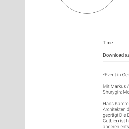
Time:
Download as
*Event in Ge
Mit Markus A
Shurygin; Mo
Hans Kammer
Architekten d
geprägt:Die 
Gutbier) ist 
anderen ent