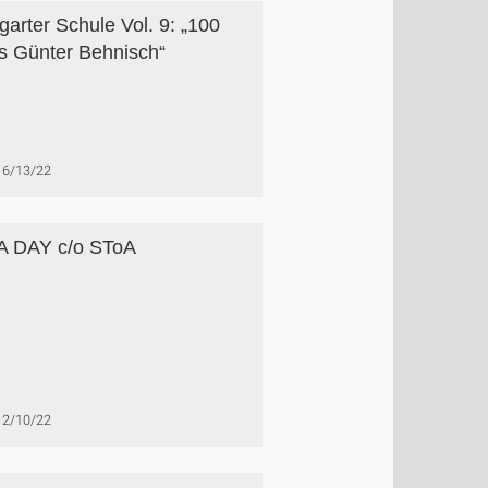
tgarter Schule Vol. 9: „100
s Günter Behnisch“
6/13/22
A DAY c/o SToA
2/10/22