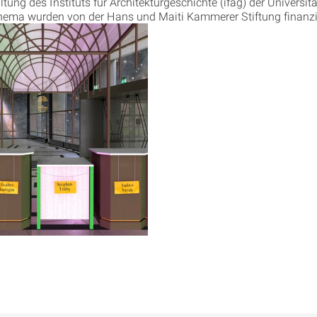
tung des Instituts für Architekturgeschichte (ifag) der Universitä
ema wurden von der Hans und Maiti Kammerer Stiftung finanziel