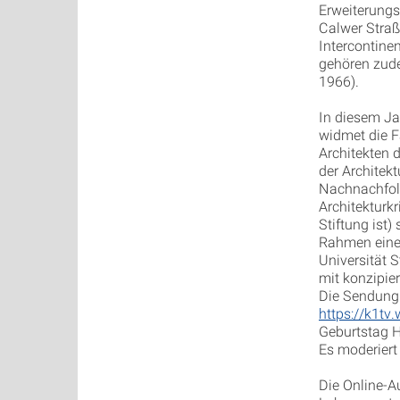
Erweiterung
Calwer Straß
Intercontine
gehören zud
1966).
In diesem J
widmet die F
Architekten 
der Architekt
Nachnachfolg
Architekturk
Stiftung ist)
Rahmen einer 
Universität 
mit konzipier
Die Sendung 
https://k1tv
Geburtstag H
Es moderiert
Die Online-