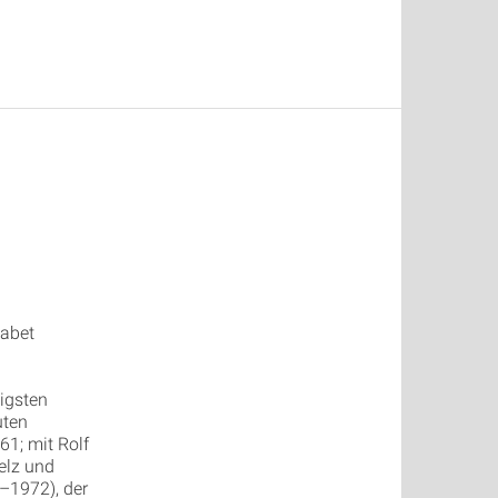
sabet
igsten
uten
1; mit Rolf
elz und
–1972), der