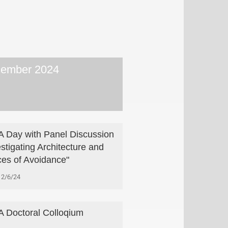
ember 2024
 Day with Panel Discussion
estigating Architecture and
es of Avoidance"
2/6/24
 Doctoral Colloqium