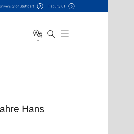
Uni
versity of Stuttgart
F
aculty
01
 Jahre Hans