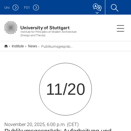
Uni
F
01
Institute for Principles of Modern Architecture
(Design and Theory)
Publikumsgespräch: Aufarbeitung und Konfrontation
Institute
News
11/20
November 20, 2025, 6:00 p.m. (CET)